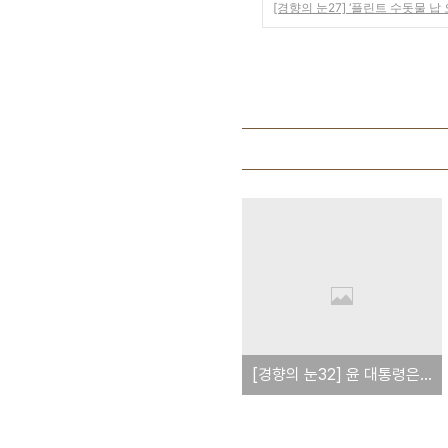
[경향의 눈27] ‘플린트 수돗물 납 
[경향의 눈32] 윤 대통령은 바이든의 파업 원천봉쇄 권한이 부럽나(221208)