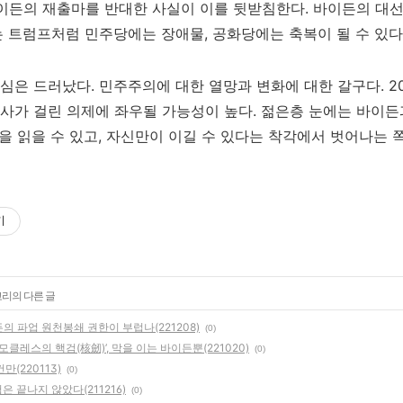
이 바이든의 재출마를 반대한 사실이 이를 뒷받침한다. 바이든의 대선
 트럼프처럼 민주당에는 장애물, 공화당에는 축복이 될 수 있다
은 드러났다. 민주주의에 대한 열망과 변화에 대한 갈구다. 20
가 걸린 의제에 좌우될 가능성이 높다. 젊은층 눈에는 바이든
심을 읽을 수 있고, 자신만이 이길 수 있다는 착각에서 벗어나는 
기
고리의 다른 글
든의 파업 원천봉쇄 권한이 부럽나(221208)
(0)
다모클레스의 핵검(核劒)’, 막을 이는 바이든뿐(221020)
(0)
만(220113)
(0)
은 끝나지 않았다(211216)
(0)