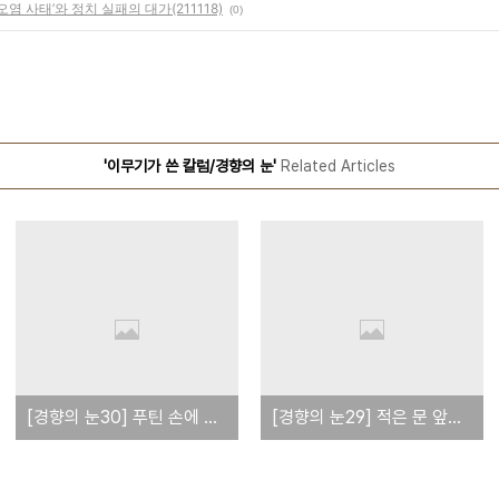
오염 사태’와 정치 실패의 대가(211118)
(0)
'이무기가 쓴 칼럼/경향의 눈'
Related Articles
[경향의 눈30] 푸틴 손에 달린 ‘다모클레스의 핵검(核劒)’, 막을 이는 바이든뿐(221020)
[경향의 눈29] 적은 문 앞까지 왔건만(220113)