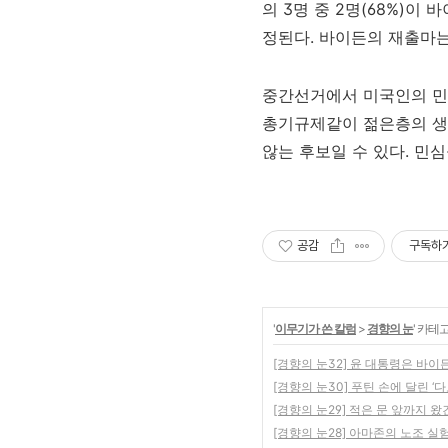
의 3명 중 2명(68%)
정된다. 바이든의 재출마는
중간선거에서 미국인의 민심
총기규제같이 젊은층의 생사
않는 후보일 수 있다. 민
공감
구독하
'
이무기가 쓴 칼럼
>
경향의 눈
' 카테
[경향의 눈32] 윤 대통령은 바이
[경향의 눈30] 푸틴 손에 달린 ‘
[경향의 눈29] 적은 문 앞까지 왔건
[경향의 눈28] 아마존의 노조 실험