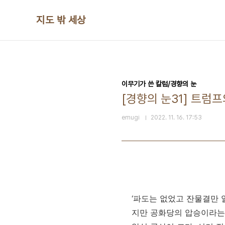
본문 바로가기
지도 밖 세상
이무기가 쓴 칼럼/경향의 눈
[경향의 눈31] 트럼프
emugi
2022. 11. 16. 17:53
‘파도는 없었고 잔물결만 
지만 공화당의 압승이라는 