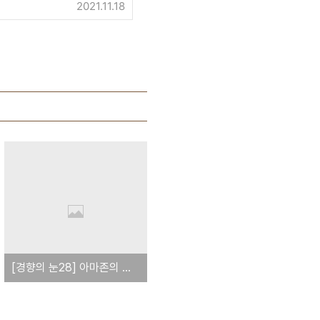
2021.11.18
[경향의 눈28] 아마존의 노조 실험은 끝나지 않았다(211216)