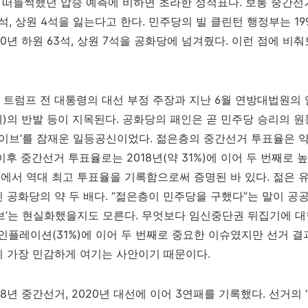
전 떠들썩했던 압승 예측에 비하면 초라한 성적표다. 보통 중간
석, 상원 4석을 잃는다고 한다. 민주당의 빌 클린턴 행정부는 19
10년 하원 63석, 상원 7석을 공화당에 넘겨줬다. 이런 점에 비
 트럼프 전 대통령의 대선 부정 주장과 지난 6월 연방대법원의
9세)의 반발 등이 지목된다. 공화당의 패인은 곧 민주당 승리의 원
웨이브’를 잠재운 일등공신이었다. 젊은층의 중간선거 투표율은 약
 이후 중간선거 투표율로는 2018년(약 31%)에 이어 두 번째로 높
선에서 역대 최고 투표율을 기록함으로써 증명된 바 있다. 젊은 유권
인 공화당의 약 두 배다. “젊은층이 민주당을 구했다”는 말이 공
브’는 현실화했을지도 모른다. 무엇보다 임신중단권 뒤집기에 대
 인플레이션(31%)에 이어 두 번째로 중요한 이슈였지만 선거 결
이 가장 민감하게 여기는 사안이기 때문이다.
8년 중간선거, 2020년 대선에 이어 3연패를 기록했다. 선거의