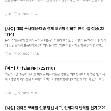
한줄평이다. 아직 확정되지 않았지만 공화당의 압승이라는 ‘레드 웨이브’는 물거품이
균보다 높았기 때문이다. 특히 면제 비율(1.4..
됐다. 공화당은 상원 탈환에 실패했다. 하원조차 겨우 몇 석만 앞설 공산이 크다. 선거
전 떠들썩했던 압승 예측에 비하면 초라한 성적표다. 보통 중간선거는 집권당의 무덤
작성시간
0
0
2022. 11. 16.
으로 불린다. 평균적으로 하원 28석, 상원 4석을 잃는다고 한다. 민주당의 빌 클린턴
행정부는 1994년 하원 54석을 잃었다. 버락 오바마 행정부는 2010년 하원 63석,
상원 7석을 공화당에 넘겨줬다. 이런 점에 비춰보면 사실상 공화당의 패배라 할 만하
[사설] 대북 군사대응·대중 경제 포위망 강화한 한·미·일 정상(22
다. 공화당 패인으로는 도널드 트럼프 전 대통령의 대선 부정 주장과 지난 6월 연방
1114)
대법원의 임신중단권 뒤집기 판결에 ..
글 내용
윤석열 대통령과 조 바이든 미국 대통령, 기시다 후미오 일본 총리 등 한·미·일 정상이
13일 캄보디아 프놈펜에서 3자 회담을 열고 “대북 확장억제 강화를 위해 협력할
것”이라고 밝혔다. 3국 정상은 회담을 통해 ‘인도·태평양 한·미·일 3국 파트너십에 대
작성시간
0
0
2022. 11. 13.
한 프놈펜 성명’을 채택, “더욱 긴밀한 3국 연대를 공고히 해나가기로 했다”고 선언
했다. 한·미·일 정상이 포괄적인 성격의 공동성명을 채택한 것은 처음이다. 앞서 윤 대
통령은 한·일, 한·미 정상회담도 열었다. 이날 회담은 우선 북한의 핵·미사일에 대한
[여적] 화석연료 NPT(221110)
군사적 대응책 마련에 초점이 모아졌다. 정상들은 북한의 미사일 도발을 두고 “북한
글 내용
지난해 4월 지구의날에 조 바이든 미국 대통령 주도로 기후정상회의가 열렸다. 미국
이 핵실험을 감행할 경우 국제사회의 강력하고 단호한 대응에 직면하게 될 것”이라
이 기후변화 리더십을 회복한다며 파리기후변화협정에 재가입해 의미가 컸다. 회의
고 경고했다. 3국 정상은 확장억제 강화 ..
바로 전날에 달라이 라마를 비롯한 노벨상 수상자 101명은 정상들에게 공개서한을
보내 화석연료 확산금지조약(FF-NPT) 체결을 촉구했다. 화석연료를 감축하기 위한
작성시간
0
0
2022. 11. 9.
국제조약을 만들자는 것이었다. 화석연료의 비확산이라는 새로운 개념을 제시했지
만, 당시 이 제안은 크게 관심을 받지는 못했다. 화석연료 NPT는 핵확산금지조약(N
PT)에서 착안했다. 1968년 체결된 NPT는 미국과 러시아가 5대 핵무기 보유국(미·
[사설] 연이은 코레일 인명·탈선 사고, 언제까지 반복할 건가(221
러·영국·프랑스·중국) 외에는 핵무기를 개발하지 못하도록 하는 것이 목표였다. 이후