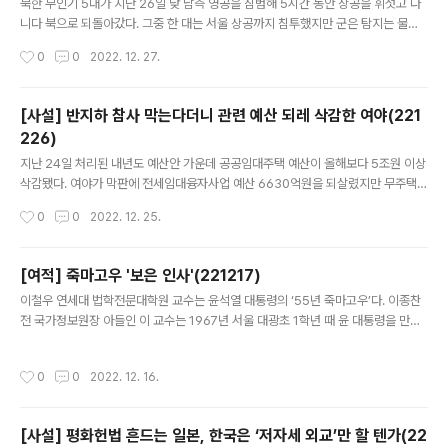
강남구에 병역 문제 관련 사무소를 차려놓고 인터..
북한 무인기 5대가 지난 26일 낮 남측 영공을 침범해 5시간 동안 상공을 휘젓고 다
니다 북으로 되돌아갔다. 그중 한 대는 서울 상공까지 침투했지만 군은 탐지는 물론
격추에 실패했고, 오히려 이 과정에서 공군 경공격기가 추락했다. 북의 무인기가 대
작성시간
0
0
2022. 12. 27.
낮에 우리 상공에서 국민의 생명을 위협했는데도 군당국은 이 사실을 시민들에게 알
리지도 않았다. 수년 전부터 군은 북 무인기에 대한 대비책을 마련한다고 했는데 그
동안 무엇을 했다는 것인지 따져묻지 않을 수 없다. 군은 북한 무인기 5대가 영공을
[사설] 반지하 참사 막는다더니 관련 예산 되레 삭감한 여야(221
침범한 것을 국지방공레이더와 열상감시장비(TOD)로 탐지해 추적했지만 탐지와
226)
소실을 반복하는 등 제대로 포착하지 못했다. 이 중 한 대는 심지어 서울 상공을 유유
글 내용
히 떠돌다 빠져나갔다. 서울시내에 설치된 방공무기로 격추했어야..
지난 24일 처리된 내년도 예산안 가운데 공공임대주택 예산이 올해보다 5조원 이상
삭감됐다. 여야가 막판에 전세임대융자사업 예산 6630억원을 되살렸지만 무주택
서민과 취약계층의 안정적 주거 보장이라는 공공임대주택 예산의 취지와는 한참 멀
작성시간
0
0
2022. 12. 25.
다. 무엇보다 삭감액의 약 80%가 지난여름 반지하 수해 참사 대책으로 제시된 예산
이라 안타깝다. 삭감된 대표적인 공공임대주택 예산은 매입임대주택 예산(3조여원)
과 전세임대주택 예산(1조여원)이다. 지난 8월 초 서울 관악구 반지하 가구에서 수해
[여적] 죽마고우 '보은 인사'(221217)
로 발달장애인 가족 3명이 숨지면서 두 예산은 반지하 가구 이전을 위한 주거대책의
글 내용
이철우 연세대 법학전문대학원 교수는 윤석열 대통령의 ‘55년 죽마고우’다. 이종찬
핵심으로 제시됐다. 당시 현장을 둘러본 윤석열 대통령은 “노약자·장애인 등의 지하
전 국가정보원장 아들인 이 교수는 1967년 서울 대광초 1학년 때 윤 대통령을 만났
주택을 비롯한 주거 안전 문제를 종합적으로 점검하라”고 지시했다...
고 서울대 법대(79학번)까지 같이 다녔다. 검사가 된 윤 대통령과 달리 학계로 진출
했고, 지난 대선에서는 윤석열 캠프 싱크탱크인 미래비전위원회 간사를 맡기도 했다.
작성시간
0
0
2022. 12. 16.
윤 대통령의 정치 입문과 전문가 접촉, 대선 승리를 옆에서 도운 핵심 인사였다. 이 교
수는 윤석열 정부에서 공직을 일절 맡지 않았다. ‘윤핵관’으로 승승장구한, 또 다른 죽
마고우 권성동 전 국민의힘 원내대표와는 딴판이다. 이 교수의 행보는 문재인 전 대
[사설] 평화헌법 흔드는 일본, 한국은 ‘저자세 외교’만 할 텐가(22
통령 당선의 일등공신인 양정철 전 민주연구원장과 이호철 전 민정수석비서관을 연