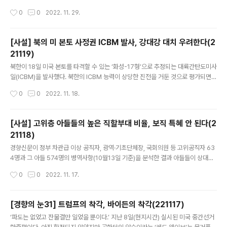
윤석열 대통령과 정부가 민주노총 파업에 강경 대응 방침을 밝힘에 따라 노정 간 대
작성시간
0
0
2022. 11. 29.
치는 더욱 가팔라질 것으로 전망된다. 노조 측의 동계 투쟁이 폭발하는 상황으로 갈
까 우려된다. 윤 대통령은 29일 국무회의를 주재하면서 “민생과 국가 경제에 초래될
더 심각한 위기를 막기 위해 부득이 시멘트 분야의 운송 거부자에 대해 업무개시명령
[사설] 북의 미 본토 사정권 ICBM 발사, 강대강 대치 우려한다(2
을 발동한다”고 밝혔다. 대상자는 운수 종사자 2500여명과 운송 사업자 209곳이
21119)
다. 이들이 집단운송거부를 철회하고 운송업무에 복귀하지 않으면 화물운수 종사 자
글 내용
격이 취소되거나 형사처벌 대상이 된다. 정부가 첫 업무개시명..
북한이 18일 미국 본토를 타격할 수 있는 ‘화성-17형’으로 추정되는 대륙간탄도미사
일(ICBM)을 발사했다. 북한의 ICBM 능력이 상당한 진전을 거둔 것으로 평가되면서
북한의 위협이 새로운 국면에 진입하게 됐다. 북한과 한·미·일 간 강 대 강 대치가 당
작성시간
0
0
2022. 11. 18.
분간 계속될 수밖에 없다. 함동참모본부는 ICBM의 비행거리는 약 1000㎞, 고도
는 약 6100㎞, 속도는 약 마하 22(음속 22)로 탐지했다. 고도를 낮춰 정상각도로
발사할 경우 비행거리가 1만5000㎞가 넘을 것으로 추산돼 미 본토가 사정거리 안
[사설] 고위층 아들들의 높은 직할부대 비율, 보직 특혜 안 된다(2
에 놓이게 된다. 군은 정상비행과 대기권 재진입 성공 여부는 아직 확인 중이다. 하지
21118)
만 사거리와 속도, 고도뿐만 아니라 추진체 2단 분리에도 성공해 ICBM 기본 능력을
글 내용
충족한 것으로 보인다. 이 같은 ..
경향신문이 정부 차관급 이상 공직자, 광역·기초단체장, 국회의원 등 고위공직자 63
4명과 그 아들 574명의 병역사항(10월13일 기준)을 분석한 결과 아들들이 상대적
으로 근무환경이 좋다고 알려진 부대에 근무하는 비율이 전체 병사보다 2배가량 높
작성시간
0
0
2022. 11. 17.
았다. 아버지가 기관장이거나 관계가 있는 기관에서 군 복무를 한 사례도 있었다. 고
위층 아버지를 둔 덕이 아니냐는 의심이 나오지 않을 수 없다. 고위공직자 아들들의
현역 판정 비율은 83.8%(467명)로, 1999년부터 지난해까지 23년간 병역의무 대
[경향의 눈31] 트럼프의 착각, 바이든의 착각(221117)
상자의 판정 비율(88%)보다 4.2%포인트 낮았다. 이는 주로 사회복무요원으로 근
글 내용
‘파도는 없었고 잔물결만 일었을 뿐이다.’ 지난 8일(현지시간) 실시된 미국 중간선거
무하는 4급 보충역과 보통 ‘면제’로 불리는 5급 전시근로역·6급 면제 비율이 전체 평