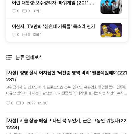
이란 대통령·보수성직자 ‘파워게임’(2011 0
6/21ㅣ주간경향 930호)
0
0
조회
1
어산지, TV만화 '심슨네 가족들' 목소리 연기
0
3
조회
1
분류 전체보기
주요 글 목록
[사설] 징병 질서 어지럽힌 ‘뇌전증 병역 비리’ 발본색원해야(221
231)
글 내용
고위공직자 및 법조인 자녀, 프로스포츠 선수, 연예인, 유흥업소 종업원 등이 연루된
대규모 병역 비리 사건이 발생했다. ‘뇌전증 병역 비리’로 불리는 이번 사건의 수사선
상에 오른 사람은 병역 면제·감면자와 이들을 도운 병역 브로커, 의료계 인사 등 100
작성시간
0
0
2022. 12. 30.
명에 이른다고 한다. 방탄소년단(BTS) 멤버들도 군에 가는 시대에 병역 비리가 여전
히 남아 있다니 어이가 없다. 이번 비리는 병무청 특별사법경찰이 뇌전증(간질) 진단
서 허위 발급 등으로 병역을 면제받은 사례를 포착하면서 드러났다. 검찰은 허위 진
[사설] 서울 상공 헤집고 다닌 북 무인기, 군은 그동안 뭐했나(22
단서로 병역을 면제 또는 감면시켜 주고 그 대가로 거액을 받은 혐의로 병역 브로커
1228)
구모씨를 지난 21일 구속하고 김모씨를 불구속했다. 군 수사관 출신인 구씨는 서울
글 내용