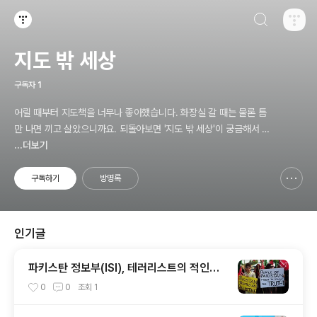
검색하기
티스토리
지도 밖 세상
구독자
1
어릴 때부터 지도책을 너무나 좋아했습니다. 화장실 갈 때는 물론 틈
만 나면 끼고 살았으니까요. 되돌아보면 '지도 밖 세상'이 궁금해서 그
랬던 것 같습니다. 그래서 기자가 됐나봅니다. 지도책 밖 세상을 보고
...더보기
느낀 이야기를 담았습니다. /by 이무기
구독하기
방명록
신고하기 레이어
열기
인기글
파키스탄 정보부(ISI), 테러리스트의 적인가
동지인가
0
0
조회
1