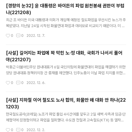
한 채 대화조차 거부하는 태도로는 파업을 풀 수 없다. 정부의 조치에 강력한 유감을
[경향의 눈32] 윤 대통령은 바이든의 파업 원천봉쇄 권한이 부럽
표한다. 정부가 철강·석유화학 분야 운송거부자에 대한 업무개시 명령 집행에 추가로
나(221208)
들어간 명분은 산업과 경제에 대한 피해다. 정부는 파업 이후 철강재 출하량이 평시
글 내용
대비 48% 수준으로, 파업이 지속되면 자동차·조선 ..
최근 조 바이든 미국 대통령과 의회가 개입해 예정된 철도파업을 무산시킨 뉴스가 주
목받았다. 지난달 24일 시작된 화물연대 파업과 여러모로 비교되기 때문이다. 미 정
치권의 철도파업 무산 조치는 일사천리로 진행됐다. 바이든이 의회에 개입을 요청한
작성시간
0
0
2022. 12. 7.
때는 지난달 28일(현지시간)이다. 그로부터 사흘 만에 하원과 상원은 철도노사 잠정
합의안 강제법안을 처리했고, 바이든은 이튿날인 지난 2일 서명했다. 요청에서 서명
까지 나흘밖에 걸리지 않았다. 반면 윤석열 정부는 화물연대 파업 닷새 만에 업무개
[사설] 길어지는 파업에 꽉 막힌 노·정 대화, 국회가 나서서 풀어
시명령을 발동했지만 파업 사태는 보름이 되도록 해결 기미가 없다. 너무나 대조적이
야(221207)
다. 미 행정부와 의회가 철도파업을 원천봉쇄한 근거는 100년이 다 돼가는 철도노동
글 내용
법이다. 이 법은 철도 및 항공 분규 해결을 위해 1926년에 ..
박홍근 더불어민주당 원내대표가 6일 국민의힘에 화물연대의 파업을 해결하기 위한
양당 원내대표·정책위의장 간 중재를 제안했다. 민주노총이 이날 파업 지지를 위한
총파업 결의대회를 벌이는 등 화물연대 파업이 2주 넘게 이어지는 데도 해결 기미가
작성시간
0
0
2022. 12. 6.
보이지 않자 정치권이 나서자는 것이다. 이재명 대표도 이를 지지했다. 시의적절한
제안으로 반드시 중재가 성사되어 화물연대 파업 사태 해결에 돌파구를 마련하길 기
대한다. 박 원내대표는 이날 중재를 제안하며 “정부가 화물연대 파업을 ‘정치 파업’으
[사설] 지하철 이어 철도도 노사 합의, 화물만 왜 대화 안 하나(22
로 매도해서도, 화물연대가 원안 고수에 강경한 입장만 되풀이해서도 사태를 해결할
1203)
수 없다”고 말했다. 적확한 지적이다. 정부와 여당의 강경 대응에 노조의 파업은 기약
글 내용
없이 길어지기만 하고 있다. 이날 민주노총은 하루 총파업을 선..
한국철도공사(코레일) 노조가 파업 돌입 4시간여를 앞두고 2일 새벽 사측과 임금·단
체협약에 잠정합의하고 파업을 철회했다. 수도권 전철과 고속철도(KTX) 등 열차가
정상 운행하게 돼 천만다행이다. 무엇보다 전날 파업을 철회한 서울 지하철에 이어
작성시간
0
0
2022. 12. 2.
노사 간 대화로 파업 사태를 해결할 수 있음을 보여줬다는 데 의미가 크다. 9일째 이