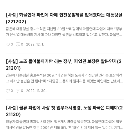
어지고 있는 화물연대 파업에도 시사하는 바가 적지 않다. 철도 및 지하철 노조가 사
측에 공통적으로 요구한 것은 안전인력 충원이다. 철도노조는 국토교통부와 코레일
[사설] 화물연대 파업에 아예 안전운임제를 없애겠다는 대통령실
이 혁신안이라는 이름으로 인력을 감축해 오봉역 사망사고에서 보듯 노동자 생명은
(221202)
물론 시민 안전까지 위협받고 있다고 주장했다. 코레일은 노조 요구를 수용해 열차를
글 내용
분리·결합하는 입환업무를 2인1조가 아닌 3인1조로 작업할 수 ..
김은혜 대통령실 홍보수석은 지난달 30일 브리핑에서 화물연대 파업에 대해 “정부
가 윤석열 대통령의 지시에 따라 다양한 옵션을 검토하고 있다”고 말했다. 화물연대
파업 종료를 압박하기 위해 안전운임제를 전면 폐지할 수 있다고 한 것이다. 대화를
작성시간
0
0
2022. 12. 1.
촉진해도 시원치 않을 대통령실이 안전운임제 폐지를 거론하다니 어이가 없다. 운수
노동자의 안전을 위협할 초강경 대응책을 접지 않는 한 파업 사태는 해결되기 어렵다
는 점에서 유감을 표하지 않을 수 없다. 안전운임제는 적정운임을 보장함으로써 장시
[사설] 노조 몰아붙이기만 하는 정부, 파업권 보장은 말뿐인가(2
간 노동을 줄여 안전사고를 막기 위해 2020년 1월 ‘3년 일몰’로 시행됐다. 올해 말
21201)
종료되는 이 제도에 대해 화물연대가 일몰제 폐지와 품목 확대를 정부에 요구하는 것
글 내용
은 잘못된 일이 아니다. 정부 스스로 이미 3년 연장을 대..
김은혜 대통령실 홍보수석은 30일 “파업을 하는 노동자의 정당한 권리를 보장하려
고 하지만 불법은 안 된다”며 “저임금 노동자의 일자리를 빼앗는 파업에는 단호하게
대응하겠다”고 밝혔다. 원희룡 국토교통부 장관도 시멘트 이외에 원유, 철강, 컨테이
작성시간
0
0
2022. 11. 30.
너 분야로 추가 업무개시명령을 발동할 수 있다고 경고했다. 화물연대 파업이 일주일
째 접어들고, 서울 지하철 파업이 이날 시작된 데다 2일 철도파업까지 예고된 터라
노조의 불법 행동을 좌시하지 않겠다고 선언한 것이다. 노동자들이 안전하게 일할 권
[사설] 물류 파업에 사상 첫 업무개시명령, 노정 파국은 피해야(2
리를 달라고 외치는데 고작 할 말이 이것뿐이라니 참으로 답답하다. 파업은 노·정 간
21130)
대결적 해법으로는 결코 풀 수 없다. 그런데 정부는 강경 입장만 보이고 있다. 특히 김
글 내용
수석은 이날 “업무복귀 명령을 거부한 운송종사자에 대해..
정부가 화물연대 총파업 6일 만에 업무개시명령을 발동했다. 화물연대 파업에 업무
개시명령을 발동한 것은 2004년 제도 도입 후 18년 만에 처음 있는 일이다. 여기에