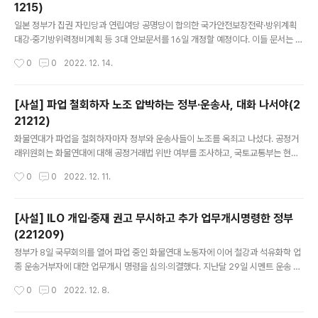
1215)
상시킨다. 양 전 원장은 공직을 고사하다 민주연구원..
글 내용
일본 정부가 집권 자민당과 연립여당 공명당이 합의한 국가안전보장전략·방위계획
대강·중기방위력정비계획 등 3대 안보문서를 16일 개정할 예정이다. 이들 문서는 유
사시 중국과 북한의 미사일 기지 등을 공격할 수 있는 ‘적 기지 공격 능력(반격능력)’
작성시간
0
0
2022. 12. 14.
보유, 방위비 5년 내 두 배 증액, 자위대 재편 등을 담고 있다. ‘전수방위(외국을 공격
하지 않고 방위를 위한 무력만 행사)’ 원칙을 담은 평화헌법을 사실상 뒤흔들 뿐 아니
라, 일본의 군사대국화 길을 연다는 점에서 우려하지 않을 수 없다. 3대 안보문서 개
[사설] 파업 철회하자 노조 압박하는 정부·운송사, 대화 나서야(2
정안의 핵심은 반격능력 보유다. 일본이 직접 공격받는 경우는 물론이고, 미국이 공
21212)
격받아도 적용할 수 있도록 했다. 사실상 유사시 일본의 선제공격 가능성을 열어놓은
글 내용
셈이다. 무엇보다 한반도 유사시 일본 자위대가 ..
화물연대가 파업을 철회하자마자 정부와 운송사들이 노조를 옥죄고 나섰다. 공정거
래위원회는 화물연대에 대해 공정거래법 위반 여부를 조사하고, 국토교통부는 현장
미복귀 노동자에 대한 행정처분·손해배상 청구를 밀어붙이고 있다. 국민의힘은 ‘안전
작성시간
0
0
2022. 12. 11.
운임제 3년 연장’ 등 관련법 개정 논의에 관심이 없다. 이 와중에 운송사들까지 노조
원을 핍박하고 있다. 파업을 푼 지 얼마나 됐다고 노조를 압박하나. 다시 노·정 간 갈
등이 재연되지 않을까 걱정된다. 공정위의 화물연대 조사는 애초부터 잘못된 대응이
[사설] ILO 개입·중재 권고 무시하고 추가 업무개시명령한 정부
다. 사업주를 대상으로 하는 공정거래법(부당공동행위)은 노동자에게 적용할 수 없
(221209)
다. 공정위도 이 때문에 과거 화물연대 파업에 개입하지 않았다. 이는 특수고용노동
글 내용
자의 근로자성을 인정하는 최근 대법원 판례에도 어긋난다. 이제 와서 ..
정부가 8일 국무회의를 열어 파업 중인 화물연대 노동자에 이어 철강과 석유화학 업
종 운송거부자에 대한 업무개시 명령을 심의·의결했다. 지난달 29일 시멘트 운송 분
야에 대한 업무개시 명령을 내린 데 이어 9일 만에 2차 명령을 발동했다. 국제노동기
작성시간
0
0
2022. 12. 8.
구(ILO)가 ‘업무개시 명령은 국제 기준 위반’이라고 경고했음에도 오히려 대응 수준
을 높인 것이다. 안전하게 일할 권리를 요구하는 화물 운송 노동자들의 요구를 무시