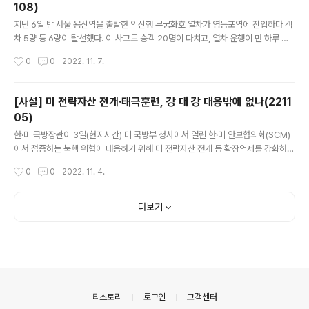
108)
파키스탄·인도·이스라엘·북한의 핵무기 개발을 저지하지는 못..
글 내용
지난 6일 밤 서울 용산역을 출발한 익산행 무궁화호 열차가 영등포역에 진입하다 객
차 5량 등 6량이 탈선했다. 이 사고로 승객 20명이 다치고, 열차 운행이 만 하루 가
까이 지체돼 시민들이 불편을 겪었다. 전날 밤에는 경기 의왕시 오봉역에서 화물열차
작성시간
0
0
2022. 11. 7.
를 연결·분리하던 30대 코레일 직원이 기관차에 부딪혀 사망했다. 이틀 새 산재 사망
및 탈선 사고가 연거푸 나면서 한국철도공사(코레일)의 안전 관리 문제가 도마에 올
랐다. 자칫 대형 사고로 이어지지 않을까 우려하는 목소리가 높다. 코레일 사고는 점
[사설] 미 전략자산 전개·태극훈련, 강 대 강 대응밖에 없나(2211
점 더 심각해지고 있다. 열차 탈선 사고는 지난 1월과 7월 KTX 탈선 사고에 이어 올
05)
해에만 세 번째다. 2004년 개통 이후 지난해까지 5번 있었던 KTX 탈선 사고가 올
글 내용
해에만 두 차례 일어났다는 것은 여간 심각..
한·미 국방장관이 3일(현지시간) 미 국방부 청사에서 열린 한·미 안보협의회(SCM)
에서 점증하는 북핵 위협에 대응하기 위해 미 전략자산 전개 등 확장억제를 강화하는
내용의 공동성명을 채택했다. 양국은 이를 위해 나토식 핵 공유 체계를 원용해 정보
작성시간
0
0
2022. 11. 4.
공유, 위기 시 협의, 공동기획, 공동실행 등 확장억제 강화를 통해 실행력을 높이기로
했다. 북핵 위기에 대한 대응은 필요하지만, 자칫 이런 조치가 북한에 도발의 빌미를
주지 않을까 우려된다. 공동성명의 핵심은 미 전략자산의 한반도 상시 수준 배치다.
더보기
미 전략자산의 한반도 전개 빈도와 강도를 높여 사실상 한국에 배치된 것과 같은 효
과를 내도록 한다는 것이다. 한·미는 윤석열 정부 출범 이후 2017년 이래 사실상 중
단해온 전략자산 배치를 강화해왔다. 그 결과 최..
의안내
티스토리
로그인
고객센터